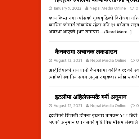
January 9, 2022
Nepal Media Online
0
काजकिस्तानमा ग्याँसको मुल्यबृद्धिको विरोधमा गरिए
कासिम जोमार्त तोकायेव रहेता पनि २९ वर्षसम्म राष्ट्र
अबस्था आएको
[थप समाचार…../Read More…]
कैनबरामा अचानक लकडाउन
August 12, 2021
Nepal Media Online
0
अस्ट्रेलियाको राजधानी कैनबरामा कोविड १९ को ए
त्यहाँको स्थानिय समय अनुसार शुक्रवार साँझ ५ बज
इटलीमा अहिलेसम्मकै गर्मी अनुमान
August 12, 2021
Nepal Media Online
0
इटलीको सिसली द्वीपमा बुधवार तापक्रम ४८.८ डिग्री 
भएको अनुमान छ । यसको पुष्टि विश्व मौसम संस्थाले 