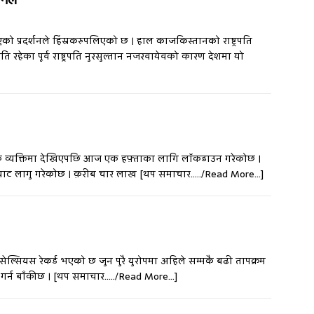
को प्रदर्शनले हिंस्रकरुपलिएको छ । हाल काजकिस्तानको राष्ट्रपति
पति रहेका पूर्व राष्ट्रपति नुरसुल्तान नजरवायेवको कारण देशमा यो
क व्यक्तिमा देखिएपछि आज एक हफ़्ताका लागि लॉकडाउन गरेकोछ ।
ेबाट लागु गरेकोछ । क़रीब चार लाख
[थप समाचार…../Read More…]
सेल्सियस रेकर्ड भएको छ जुन पुरै युरोपमा अहिले सम्मकै बढी तापक्रम
गर्न बाँकीछ ।
[थप समाचार…../Read More…]