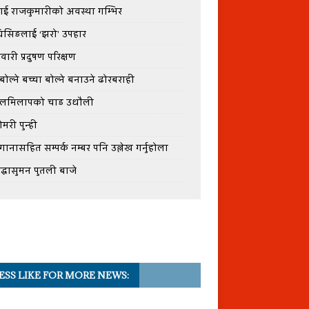
ाई राजकुमारीको अवस्था गम्भिर
िसिङलाई ‘झरो’ उपहार
वारी प्रदुषण परिक्षण
बोल्ने बच्चा बोल्ने बनाउने ढोरबराही
ेलमिलापको चाड उधौली
ोमरी पुन्ही
ेगानासहित सम्पर्क नम्बर पनि उल्लेख गर्नुहोला
्रद्धासुमन पुतली बाजे
ESS LIKE FOR MORE NEWS: