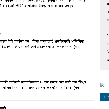
 मिसिने विषयमा तत्काल जनमतसङ्ग्रह योजना घोषणा गरिएको छ। उक्त
थ
ने बाटो खोलिदिनेछ। पश्चिमा देशहरूले मस्कोको उक्त
[थप
घ
स
न
0
म
ारण फेरि चर्चामा छन् । प्रिन्स एन्ड्र्यूलाई अमेरिकाकी भर्जिनिया
य
ी छिन। उनले हालै एक अमेरिकी अदालतमा आफू १७ वर्षको
[थप
ठ
श
कारी कर्मचारी माग गरेकोमा १० दस हज़ारभन्दा बढी उच्च शिक्षा
विभिन्न विषयमा स्नातक, स्नातकोत्तर गरेका उम्मेदवार
[थप
PR
शनले