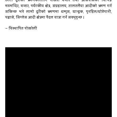
छोटो दुरीको भ्रमणकोलागि पोखरा वजार तथा आसपासको विभिन्न
मठमन्दिर, वजार, पर्यटकीय क्षेत्र, संग्रहालय, तालतलैया आदीको भ्रमण गर्न
सकिन्छ भने लामो दुरीको भ्रमणमा धम्पुस, घान्द्रुक, पुनहिल/घोडेपानी,
पञ्चासे, सिग्लेस आदी क्षेत्रमा पैदल यात्रा गर्न सक्नुहुन्छ ।
– विस्थापित पोखरेली