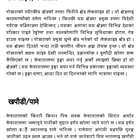
पोखराको पर्यटकीय क्षेत्रको रुपमा चिनीने क्षेत्र लेकसाइड हो । यो क्षेत्रलाइ
काठमाण्डौको ठमेल भनिन्छ । किनकी यस क्षेत्रमा प्रमुख रुपमा विदेशी
पर्यटक वढिमात्रमा देखिन्छन् । यसका अलावा यस क्षेत्रमा विभिन्न देशका
परिकार पाइने रेष्टुरेण्ट तथा वस्नकोलागि विभिन्न सुविधाका होटल, गेष्ट
हाउस पाइन्छ । पोखराको प्रमुख घुम्ने क्षेत्र भनेको यो लेकसाइड क्षेत्र हो ।
यस क्षेत्रमा दिउसो भन्दा रात्री कालीन जीवन अझ रोचक हुन्छ । यो क्षेत्र
पोखराको ड्याम साइड देखी रत्नमन्दिर, हल्लनचोक र वुलौदी खोला सम्म
फैलिएको छ । फेवातालमा डुङ्गा सयर गर्नु अर्को रमाइलो क्रिडा हो यो
क्षेत्रको । यस फेवातालमा डुङ्गा सयर गर्न विभिन्न प्रकारका डुङ्गाको व्यवस्था
गरेको छ । डुङ्गा घण्टा, आधा दिन वा दिनभरको लागि भाडामा पाइन्छ ।
खपौडी/पामे
फेवातालको किनारै किनार पिच सडक फेवातालको शिरान अर्थात
फेवातालमा जम्माहुने पानीको मुहान हर्पन खोला जाने वाटो छ । यस हर्पन
खोला हर्ेर्ने स्थानलाइ पामे भनिन्छ । पामेवाट अगाडी वढपछि गुरुङ्ग
जातीको उद्गम स्थल आउछ । भने यो पामे जानेवाटो विच भागलाइ खपौडी