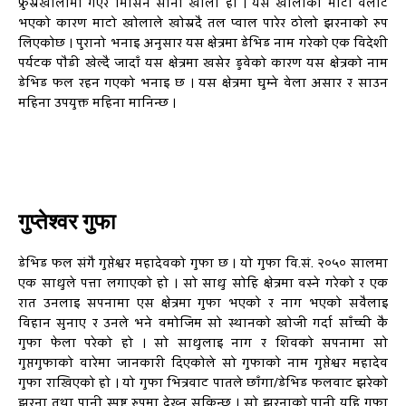
फ्रुस्रेखोलामा गएर मिसिने सानो खोला हो । यस खोलाको माटो वलौटे
भएको कारण माटो खोलाले खोस्रदै तल प्वाल पारेर ठोलो झरनाको रुप
लिएकोछ । पुरानो भनाइ अनुसार यस क्षेत्रमा डेभिड नाम गरेको एक विदेशी
पर्यटक पौडी खेल्दै जादाँ यस क्षेत्रमा खसेर डुवेको कारण यस क्षेत्रको नाम
डेभिड फल रहन गएको भनाइ छ । यस क्षेत्रमा घुम्ने वेला असार र साउन
महिना उपयुक्त महिना मानिन्छ ।
गुप्तेश्वर गुफा
डेभिड फल संगै गुप्तेश्वर महादेवको गुफा छ । यो गुफा वि.सं. २०५० सालमा
एक साधुले पत्ता लगाएको हो । सो साधु सोहि क्षेत्रमा वस्ने गरेको र एक
रात उनलाइ सपनामा एस क्षेत्रमा गुफा भएको र नाग भएको सवैलाइ
विहान सुनाए र उनले भने वमोजिम सो स्थानको खोजी गर्दा साँच्ची कै
गुफा फेला परेको हो । सो साधुलाइ नाग र शिवको सपनामा सो
गुप्तगुफाको वारेमा जानकारी दिएकोले सो गुफाको नाम गुप्तेश्वर महादेव
गुफा राखिएको हो । यो गुफा भित्रवाट पातले छाँगा/डेभिड फलवाट झरेको
झरना तथा पानी स्पष्ट रुपमा देख्न सकिन्छ । सो झरनाको पानी यहि गुफा