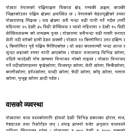
पोखरा नेपालको पश्चिमाञ्चल विकास क्षेत्र, गण्डकी अञ्चल, कास्की
जिल्लाकोउत्तर पश्चिम क्षेत्रमा अवस्थित छ । नेपालको चेहरापुञ्जीको रुपमा
पोखरालाइ लिइन्छ । यस क्षेत्रमा सवै भन्दा वढी पानी पर्ने गर्दछ ।गर्मी
महिनामा २५ देखी ३५ डिग्री सेल्सियस र जाडो महिनामा २ देखी १५ डिग्री
सेल्सियससम्म को तामक्रम हुन्छ । पोखरामा सवैभन्दा वढी गल्छी वनाएर
सेती नदी वगेको हामी देख्न सक्छौ । पोखरा १२ किलोमिटर उत्तर दक्षिण र
६ किलोमिटर पुर्व पश्चिम फैलिएकोछ । यो शहर काठमाण्डौ भन्दा शान्त र
सुन्दर शहरको रुपमा मानी आएकोछ । पोखरा वजारलाइ विभिन्न खोला,
नदिले चारदेखी पाँच खण्डमा विभाजन गरेको पाइन्छ । पोखरा विभाजन
गर्ने नदीखोलाहरुमा फुस्रेखोला, विजयपुर खोला, सेती खोला, फिर्केखोला,
कालीखोला, हर्पनखोला, याम्दी खोला, फेदी खोला, काँहु खोला, भलाम
खोला, भुजुङ्ग खोला आदी पर्दछ ।
वासको व्यवस्था
पोखरामा वास वस्नकोलागि होमस्टे देखी विभिन्न प्रकारका होटल, लज,
गेष्टहाउस तथा रिसोर्टहरु छन् । तपाइ आफ्नो वजेट अनुसार वासवस्ने
सुविधा लिनसक्नु हुनेछ । पोखरामा रु ७०० देखी रु ३००० सम्मको