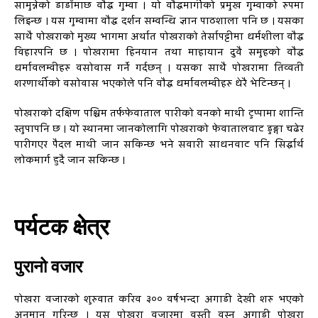
सामुन्नेको डाडाँमाछ वौद्ध गुम्वा । यो वौद्धमार्गीको प्रमुख गुम्वाको रुपमा
लिइन्छ । यस गुम्वामा वौद्ध दर्शन सम्वन्धि ज्ञान पाठशाला पनि छ । यसका
साथै पोखराको मुख्य भागमा अर्थात पोखराको तेर्सापट्टीमा धर्मशीला वौद्ध
विहारपनि छ । पोखरामा हिनयान तथा माहायान दुवै समुहको वौद्ध
धर्मावलम्वीहरु वसोवास गर्ने गर्दछन् । यसका साथै पोखरामा तिव्वती
शरणार्थीको वसोवास भएकोले पनि वौद्ध धर्मावलम्वीहरु धेरै भेटिन्छन् ।
पोखराको दक्षिण पश्चिम तर्फफेवाताल पारीको वनको माथी टुप्पामा शान्ति
स्तुपापनि छ । यो स्थानमा जानकोलागि पोखराको फेवातालवाट डुङ्गा चढेर
पारीगएर पैदल माथी जान सकिन्छ भने सवारी साधनवाट पनि सिर्द्धार्थ
लोकमार्ग हुदै जान सकिन्छ ।
पर्यटक क्षेत्र
पुरानो वजार
पोखरा वजारको शुरुवात करिव ३०० वर्षभन्दा अगाडी देखी शरु भएको
अनुमान गरिन्छ । यस पोखरा वजारमा वस्ती वस्नु अगाडी पोखरा