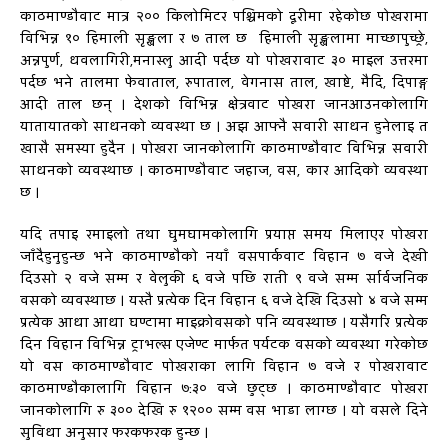
काठमाण्डौवाट मात्र २०० किलोमिटर पश्चिमको दूरीमा रहेकोछ पोखरामा
विभिन्न १० हिमाली सृङ्खला र ७ ताल छ हिमाली सृङ्खलामा माच्छापुच्छ्रे,
अन्नपुर्ण, धवलागिरी,मनास्लु आदी पर्दछ यो पोखरावाट ३० माइल उत्तरमा
पर्दछ भने तालमा फेवाताल, रुपाताल, वेगनास ताल, खाष्टे, मैदि, दिपाङ्ग
आदी ताल छन् । देशको विभिन्न क्षेत्रवाट पोखरा जानआउनकोलागि
यातायातको साधनको व्यवस्था छ । अझ आफ्नै सवारी साधन हुनेलाइ त
खासै समस्या हुदैन । पोखरा जानकोलागि काठमाण्डौवाट विभिन्न सवारी
साधनको व्यवस्थाछ । काठमाण्डौवाट जहाज, वस, कार आदिको व्यवस्था
छ ।
यदि तपाइ रमाइलो तथा घुमघामकोलागि प्रयाप्त समय मिलाएर पोखरा
जाँदैहुनुहुन्छ भने काठमाण्डौको नयाँ वसपार्कवाट विहान ७ वजे देखी
दिउसो २ वजे सम्म र वेलुकी ६ वजे पछि राती ९ वजे सम्म र्सार्वजनिक
वसको व्यवस्थाछ । यस्तै प्रत्येक दिन विहान ६ वजे देखि दिउसो ४ वजे सम्म
प्रत्येक आधा आधा घण्टामा माइक्रोवसको पनि व्यवस्थाछ । यसैगरि प्रत्येक
दिन विहान विभिन्न ट्राभल्स एजेण्ट मार्फत पर्यटक वसको व्यवस्था गरेकोछ
यो वस काठमाण्डौवाट पोखराका लागि विहान ७ वजे र पोखरावाट
काठमाण्डौकालागि विहान ७:३० वजे छुट्छ । काठमाण्डौवाट पोखरा
जानकोलागि रु ३०० देखि रु १२०० सम्म वस भाडा लाग्छ । यो वसले दिने
सुविधा अनुसार फरकफरक हुन्छ ।