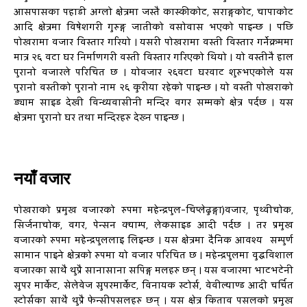
आसपासका पहाडी अग्लो क्षेत्रमा जस्तै कास्कीकोट, सराङ्गकोट, चापाकोट
आदि क्षेत्रमा विषेशगरी गुरुङ्ग जातीको वसोवास भएको पाइन्छ । पछि
पोखरामा वजार विस्तार गरियो । यसरी पोखरामा वस्ती विस्तार गर्नेक्रममा
मात्र २६ वटा घर निर्माणगरी वस्ती विस्तार गरिएको थियो । यो वस्तीनै हाल
पुरानो वजारले परिचित छ । योवजार २६वटा घरवाट शुरुभएकोले यस
पुरानो वस्तीको पुरानो नाम २६ कुरीया रहेको पाइन्छ । यो वस्ती पोखराको
ड्याम साइड देखी विन्ध्यवासीनी मन्दिर वगर सम्मको क्षेत्र पर्दछ । यस
क्षेत्रमा पुरानो घर तथा मन्दिरहरु देख्न पाइन्छ ।
नयाँ वजार
पोखराको प्रमुख वजारको रुपमा महेन्द्रपुल-चिप्लेढुङ्गा)वजार, पृथ्वीचोक,
सिर्जनाचोक, वगर, पेन्सन क्याम्प, लेकसाइड आदी पर्दछ । तर प्रमुख
वजारको रुपमा महेन्द्रपुललाइ लिइन्छ । यस क्षेत्रमा दैनिक आवश्य सम्पुर्ण
सामान पाइने क्षेत्रको रुपमा यो वजार परिचित छ । महेन्द्रपुलमा वुद्धविशाल
वजारका साथै थुप्रै सानासाना सपिङ्ग मलहरु छन् । यस वजारमा भाटभटेनी
सुपर मार्केट, सेलेवेज सुपरमार्केट, विनायक स्टोर्स, वेवील्याण्ड आदी चर्चित
स्टोर्सका साथै थुप्रै फेन्सीपसलहरु छन् । यस क्षेत्र किताव पसलको प्रमुख