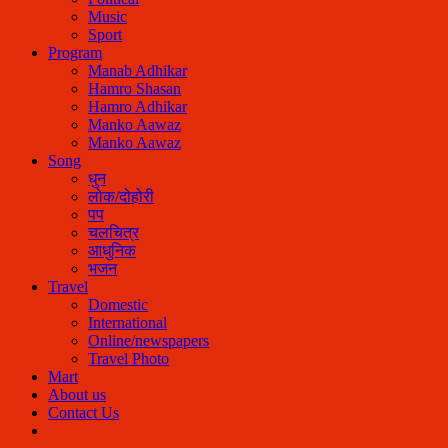
Music
Sport
Program
Manab Adhikar
Hamro Shasan
Hamro Adhikar
Manko Aawaz
Manko Aawaz
Song
धुन
लोक/दोहोरी
पप
चलचित्र
आधुनिक
भजन
Travel
Domestic
International
Online/newspapers
Travel Photo
Mart
About us
Contact Us