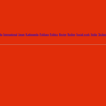
dia
International
Japan
Kathmandu
Pokhara
Politics
Recipe
Redipe
Social work
Strike
Techno