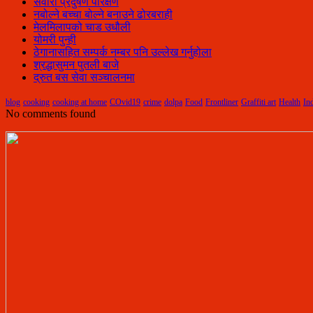
सवारी प्रदुषण परिक्षण
नबोल्ने बच्चा बोल्ने बनाउने ढोरबराही
मेलमिलापको चाड उधौली
योमरी पुन्ही
ठेगानासहित सम्पर्क नम्बर पनि उल्लेख गर्नुहोला
श्रद्धासुमन पुतली बाजे
द्रुत बस सेवा सञ्चालनमा
blog
cooking
cooking at home
COvid19
crime
dolpa
Food
Frontliner
Graffiti art
Health
In
No comments found