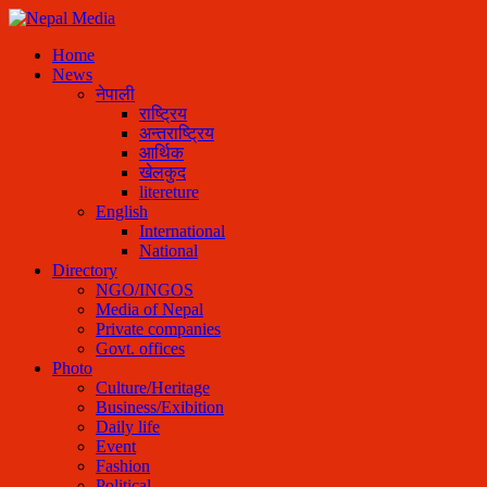
Home
News
नेपाली
राष्ट्रिय
अन्तराष्ट्रिय
आर्थिक
खेलकुद
litereture
English
International
National
Directory
NGO/INGOS
Media of Nepal
Private companies
Govt. offices
Photo
Culture/Heritage
Business/Exibition
Daily life
Event
Fashion
Political