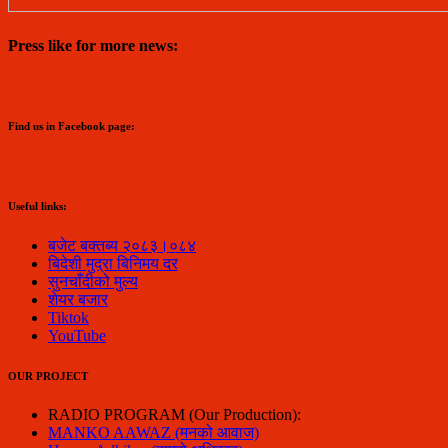
Press like for more news:
Find us in Facebook page:
Useful links:
बजेट बक्तब्य २०८३।०८४
बिदेशी मुद्रा बिनिमय दर
सुनचाँदीको मुल्य
शेयर बजार
Tiktok
YouTube
OUR PROJECT
RADIO PROGRAM (Our Production):
MANKO AAWAZ (मनको आवाज)