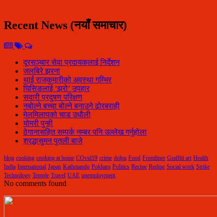
Recent News (नयाँ समाचार)
दूरसञ्चार सेवा प्रदायकलाई निर्देशन
जलबिरे झरना
थाई राजकुमारीको अवस्था गम्भिर
घिसिङलाई ‘झरो’ उपहार
सवारी प्रदुषण परिक्षण
नबोल्ने बच्चा बोल्ने बनाउने ढोरबराही
मेलमिलापको चाड उधौली
योमरी पुन्ही
ठेगानासहित सम्पर्क नम्बर पनि उल्लेख गर्नुहोला
श्रद्धासुमन पुतली बाजे
blog
cooking
cooking at home
COvid19
crime
dolpa
Food
Frontliner
Graffiti art
Health
India
International
Japan
Kathmandu
Pokhara
Politics
Recipe
Redipe
Social work
Strike
Technology
Temple
Travel
UAE
unemployment
No comments found