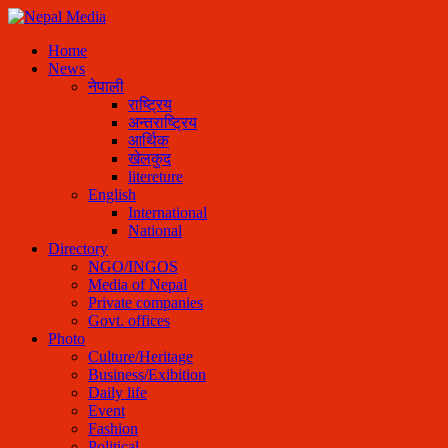
Home
News
नेपाली
राष्ट्रिय
अन्तराष्ट्रिय
आर्थिक
खेलकुद
litereture
English
International
National
Directory
NGO/INGOS
Media of Nepal
Private companies
Govt. offices
Photo
Culture/Heritage
Business/Exibition
Daily life
Event
Fashion
Political