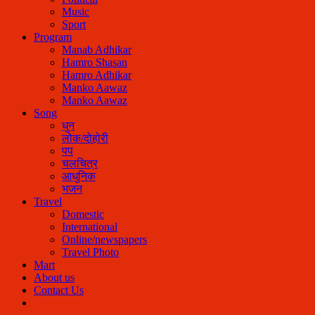
Music
Sport
Program
Manab Adhikar
Hamro Shasan
Hamro Adhikar
Manko Aawaz
Manko Aawaz
Song
धुन
लोक/दोहोरी
पप
चलचित्र
आधुनिक
भजन
Travel
Domestic
International
Online/newspapers
Travel Photo
Mart
About us
Contact Us